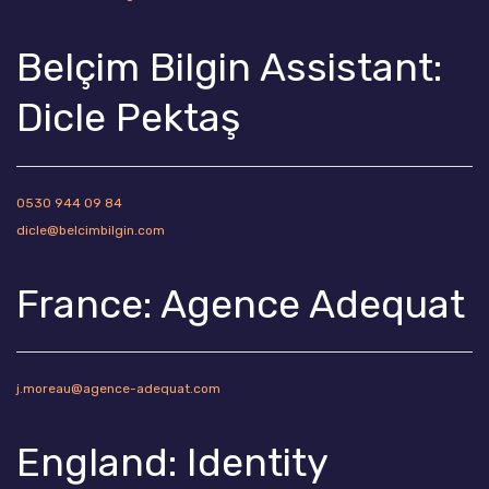
Belçim Bilgin Assistant:
Dicle Pektaş
0530 944 09 84
dicle@belcimbilgin.com
France: Agence Adequat
j.moreau@agence-adequat.com
England: Identity