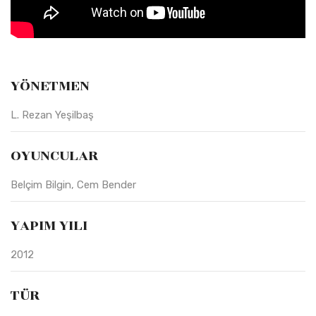
YÖNETMEN
L. Rezan Yeşilbaş
OYUNCULAR
Belçim Bilgin, Cem Bender
YAPIM YILI
2012
TÜR